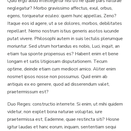
Quid ergo aliud intellegetur nisi uti ne quae pars naturae
neglegatur? Morbo gravissimo affectus, exul, orbus,
egens, torqueatur eculeo: quem hunc appellas, Zeno?
Itaque eos id agere, ut a se dolores, morbos, debilitates
repellant. Nemo nostrum istius generis asotos iucunde
putat vivere. Philosophi autem in suis lectulis plerumque
moriuntur. Sed utrum hortandus es nobis, Luci, inquit, an
etiam tua sponte propensus es? Habent enim et bene
longam et satis litigiosam disputationem. Tecum
optime, deinde etiam cum mediocri amico. Aliter enim
nosmet ipsos nosse non possumus. Quid enim ab
antiquis ex eo genere, quod ad disserendum valet,
praetermissum est?
Duo Reges: constructio interrete. Si enim, ut mihi quidem
videtur, non explet bona naturae voluptas, iure
praetermissa est; Eademne, quae restincta siti? Hosne
igitur laudas et hanc eorum, inquam, sententiam sequi