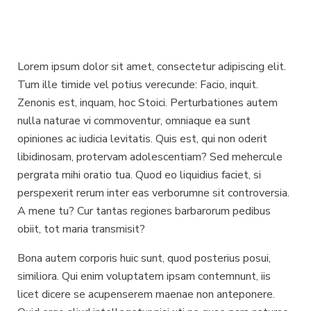
Lorem ipsum dolor sit amet, consectetur adipiscing elit.
Tum ille timide vel potius verecunde: Facio, inquit.
Zenonis est, inquam, hoc Stoici. Perturbationes autem
nulla naturae vi commoventur, omniaque ea sunt
opiniones ac iudicia levitatis. Quis est, qui non oderit
libidinosam, protervam adolescentiam? Sed mehercule
pergrata mihi oratio tua. Quod eo liquidius faciet, si
perspexerit rerum inter eas verborumne sit controversia.
A mene tu? Cur tantas regiones barbarorum pedibus
obiit, tot maria transmisit?
Bona autem corporis huic sunt, quod posterius posui,
similiora. Qui enim voluptatem ipsam contemnunt, iis
licet dicere se acupenserem maenae non anteponere.